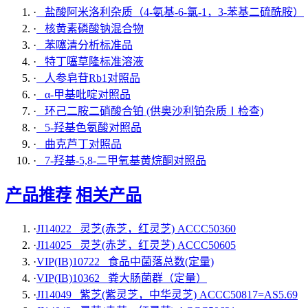
·
盐酸阿米洛利杂质（4-氨基-6-氯-1，3-苯基二硫酰胺）
·
核黄素磷酸钠混合物
·
苯噻清分析标准品
·
特丁噻草隆标准溶液
·
人参皂苷Rb1对照品
·
α-甲基吡啶对照品
·
环己二胺二硝酸合铂 (供奥沙利铂杂质Ⅰ检查)
·
5-羟基色氨酸对照品
·
曲克芦丁对照品
·
7-羟基-5,8-二甲氧基黄烷酮对照品
产品推荐
相关产品
·
JI14022 灵芝(赤芝，红灵芝) ACCC50360
·
JI14025 灵芝(赤芝，红灵芝) ACCC50605
·
VIP(IB)10722 食品中菌落总数(定量)
·
VIP(IB)10362 粪大肠菌群（定量）
·
JI14049 紫芝(紫灵芝，中华灵芝) ACCC50817=AS5.69