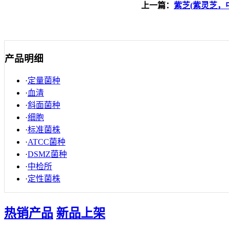
上一篇：
紫芝(紫灵芝，中华
产品明细
·
定量菌种
·
血清
·
斜面菌种
·
细胞
·
标准菌株
·
ATCC菌种
·
DSMZ菌种
·
中检所
·
定性菌株
热销产品
新品上架