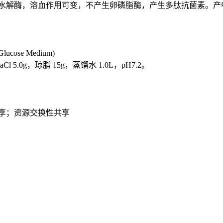
水解酶，溶血作用可变，不产生卵磷脂酶，产生多肽抗菌素。产
ose Medium)
5.0g，琼脂 15g，蒸馏水 1.0L，pH7.2。
享；资源交换性共享