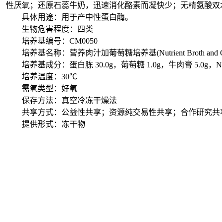
性厌氧；还原石蕊牛奶，迅速消化酪素而凝快少；无精氨酸双
具体用途：用于产中性蛋白酶。
生物危害程度：四类
培养基编号：CM0050
培养基名称：营养肉汁加葡萄糖培养基(Nutrient Broth and Gluc
培养基成分：蛋白胨 30.0g，葡萄糖 1.0g，牛肉膏 5.0g，NaCl 
培养温度：30℃
需氧类型：好氧
保存方法：真空冷冻干燥法
共享方式：公益性共享；资源纯交易性共享；合作研究共
提供形式：冻干物