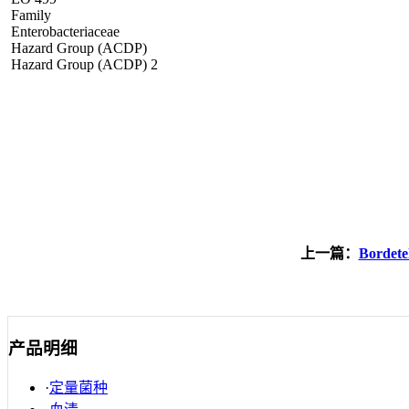
Family
Enterobacteriaceae
Hazard Group (ACDP)
Hazard Group (ACDP) 2
上一篇：
Bordetel
产品明细
·
定量菌种