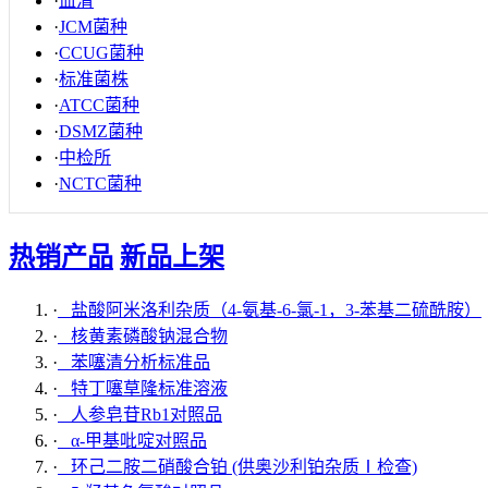
·
血清
·
JCM菌种
·
CCUG菌种
·
标准菌株
·
ATCC菌种
·
DSMZ菌种
·
中检所
·
NCTC菌种
热销产品
新品上架
·
盐酸阿米洛利杂质（4-氨基-6-氯-1，3-苯基二硫酰胺）
·
核黄素磷酸钠混合物
·
苯噻清分析标准品
·
特丁噻草隆标准溶液
·
人参皂苷Rb1对照品
·
α-甲基吡啶对照品
·
环己二胺二硝酸合铂 (供奥沙利铂杂质Ⅰ检查)