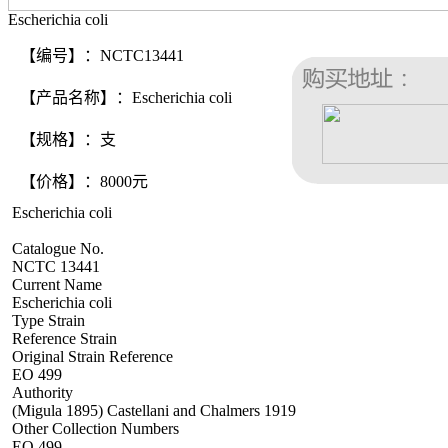
Escherichia coli
【编号】：NCTC13441
【产品名称】：Escherichia coli
【规格】：支
【价格】：8000元
Escherichia coli
Catalogue No.
NCTC 13441
Current Name
Escherichia coli
Type Strain
Reference Strain
Original Strain Reference
EO 499
Authority
(Migula 1895) Castellani and Chalmers 1919
Other Collection Numbers
EO 499