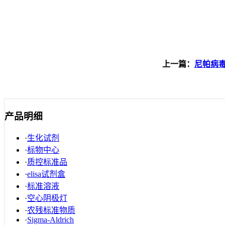
上一篇：
尼帕病
产品明细
·
生化试剂
·
标物中心
·
质控标准品
·
elisa试剂盒
·
标准溶液
·
空心阴极灯
·
农残标准物质
·
Sigma-Aldrich