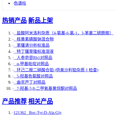
·
色谱柱
热销产品
新品上架
·
盐酸阿米洛利杂质（4-氨基-6-氯-1，3-苯基二硫酰胺）
·
核黄素磷酸钠混合物
·
苯噻清分析标准品
·
特丁噻草隆标准溶液
·
人参皂苷Rb1对照品
·
α-甲基吡啶对照品
·
环己二胺二硝酸合铂 (供奥沙利铂杂质Ⅰ检查)
·
5-羟基色氨酸对照品
·
曲克芦丁对照品
·
7-羟基-5,8-二甲氧基黄烷酮对照品
产品推荐
相关产品
·
121362 Boc-Tyr-D-Ala-Gly