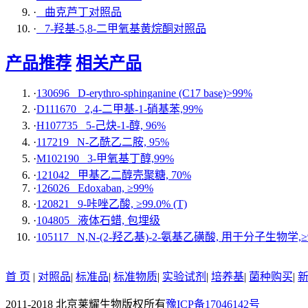
·
曲克芦丁对照品
·
7-羟基-5,8-二甲氧基黄烷酮对照品
产品推荐
相关产品
·
130696 D-erythro-sphinganine (C17 base)>99%
·
D111670 2,4-二甲基-1-硝基苯,99%
·
H107735 5-己炔-1-醇, 96%
·
117219 N-乙酰乙二胺, 95%
·
M102190 3-甲氧基丁醇,99%
·
121042 甲基乙二醇壳聚糖, 70%
·
126026 Edoxaban, ≥99%
·
120821 9-咔唑乙酸, ≥99.0% (T)
·
104805 液体石蜡, 包埋级
·
105117 N,N-(2-羟乙基)-2-氨基乙磺酸, 用于分子生物学,≥99
首 页
|
对照品
|
标准品
|
标准物质
|
实验试剂
|
培养基
|
菌种购买
|
2011-2018 北京莱耀生物版权所有
豫ICP备17046142号