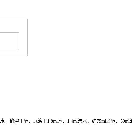
1g溶于1.8ml水、1.4ml沸水、约75ml乙醇、50ml混合液