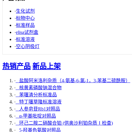
·
生化试剂
·
标物中心
·
标准样品
·
elisa试剂盒
·
标准溶液
·
空心阴极灯
热销产品
新品上架
·
盐酸阿米洛利杂质（4-氨基-6-氯-1，3-苯基二硫酰胺）
·
核黄素磷酸钠混合物
·
苯噻清分析标准品
·
特丁噻草隆标准溶液
·
人参皂苷Rb1对照品
·
α-甲基吡啶对照品
·
环己二胺二硝酸合铂 (供奥沙利铂杂质Ⅰ检查)
·
5-羟基色氨酸对照品