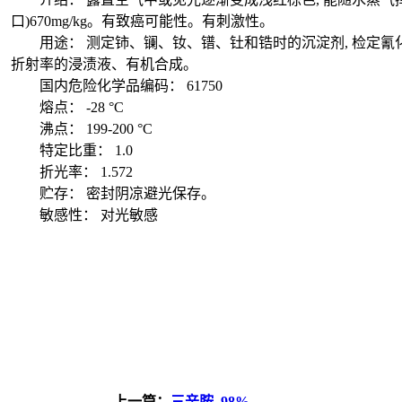
口)670mg/kg。有致癌可能性。有刺激性。
用途： 测定铈、镧、钕、镨、钍和锆时的沉淀剂, 检定氰化
折射率的浸渍液、有机合成。
国内危险化学品编码： 61750
熔点： -28 °C
沸点： 199-200 °C
特定比重： 1.0
折光率： 1.572
贮存： 密封阴凉避光保存。
敏感性： 对光敏感
上一篇：
三辛胺, 98%