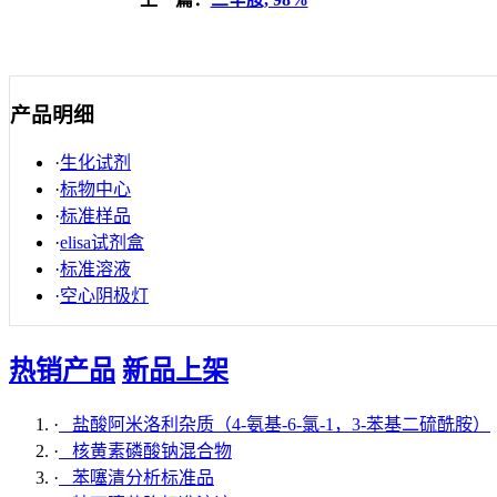
产品明细
·
生化试剂
·
标物中心
·
标准样品
·
elisa试剂盒
·
标准溶液
·
空心阴极灯
热销产品
新品上架
·
盐酸阿米洛利杂质（4-氨基-6-氯-1，3-苯基二硫酰胺）
·
核黄素磷酸钠混合物
·
苯噻清分析标准品