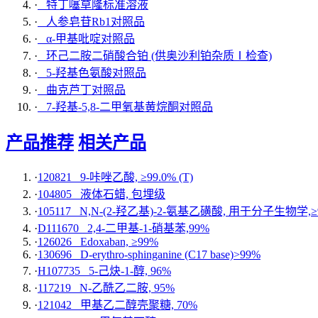
·
特丁噻草隆标准溶液
·
人参皂苷Rb1对照品
·
α-甲基吡啶对照品
·
环己二胺二硝酸合铂 (供奥沙利铂杂质Ⅰ检查)
·
5-羟基色氨酸对照品
·
曲克芦丁对照品
·
7-羟基-5,8-二甲氧基黄烷酮对照品
产品推荐
相关产品
·
120821 9-咔唑乙酸, ≥99.0% (T)
·
104805 液体石蜡, 包埋级
·
105117 N,N-(2-羟乙基)-2-氨基乙磺酸, 用于分子生物学,≥99
·
D111670 2,4-二甲基-1-硝基苯,99%
·
126026 Edoxaban, ≥99%
·
130696 D-erythro-sphinganine (C17 base)>99%
·
H107735 5-己炔-1-醇, 96%
·
117219 N-乙酰乙二胺, 95%
·
121042 甲基乙二醇壳聚糖, 70%