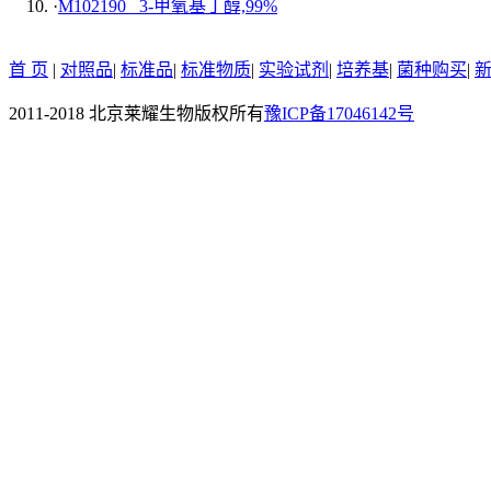
·
M102190 3-甲氧基丁醇,99%
首 页
|
对照品
|
标准品
|
标准物质
|
实验试剂
|
培养基
|
菌种购买
|
2011-2018 北京莱耀生物版权所有
豫ICP备17046142号