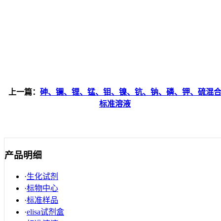
上一篇：
砷、镧、锂、锰、钼、镍、钪、钠、磷、钾、硫混
标准溶液
产品明细
·
生化试剂
·
标物中心
·
标准样品
·
elisa试剂盒