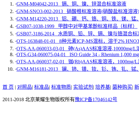
·
GNM-M04042-2013 镉、铜、镍、锌混合标准溶液
·
GNM-SNO3-002-2013 硝酸根标准溶液(硝酸盐标准溶液) 1
·
GNM-M14220-2013 铝、硼、钙、铬、铜、铁、
·
GSB07-1038-1999 甲醇中对甲基苯酚标准样品（标样）
·
GSB07-3186-2014 水质铜、铅、锌、镉、镍与铬混
·
OTS-163848-01-01 8种元素ICP-MS混标，溶于2% HNO
·
OTS-AA-060033-03-01 砷(As)AAS标准溶液,10000mg/L
·
OTS-G34-060075-04-01 ISO Guide 34 - Rhenium 1,000 mg/L
·
OTS-AA-060037-02-01 铷(Rb)AAS标准溶液，1000mg/
·
GNM-M16181-2013 镧、铈、镨、钕、钐、铕、
首 页
|
对照品
|
标准品
|
标准物质
|
实验试剂
|
培养基
|
菌种购买
|
2011-2018 北京莱耀生物版权所有
豫ICP备17046142号