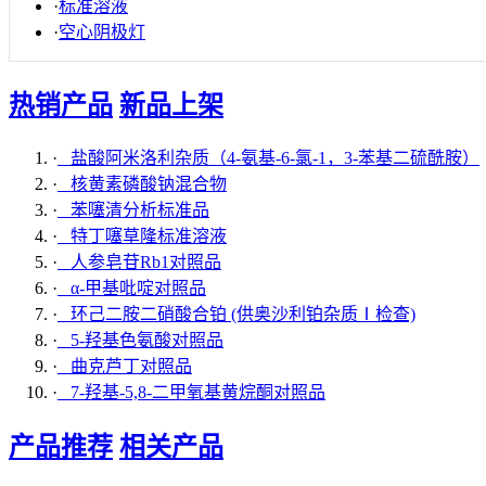
·
标准溶液
·
空心阴极灯
热销产品
新品上架
·
盐酸阿米洛利杂质（4-氨基-6-氯-1，3-苯基二硫酰胺）
·
核黄素磷酸钠混合物
·
苯噻清分析标准品
·
特丁噻草隆标准溶液
·
人参皂苷Rb1对照品
·
α-甲基吡啶对照品
·
环己二胺二硝酸合铂 (供奥沙利铂杂质Ⅰ检查)
·
5-羟基色氨酸对照品
·
曲克芦丁对照品
·
7-羟基-5,8-二甲氧基黄烷酮对照品
产品推荐
相关产品