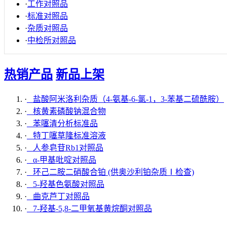
·
工作对照品
·
标准对照品
·
杂质对照品
·
中检所对照品
热销产品
新品上架
·
盐酸阿米洛利杂质（4-氨基-6-氯-1，3-苯基二硫酰胺）
·
核黄素磷酸钠混合物
·
苯噻清分析标准品
·
特丁噻草隆标准溶液
·
人参皂苷Rb1对照品
·
α-甲基吡啶对照品
·
环己二胺二硝酸合铂 (供奥沙利铂杂质Ⅰ检查)
·
5-羟基色氨酸对照品
·
曲克芦丁对照品
·
7-羟基-5,8-二甲氧基黄烷酮对照品