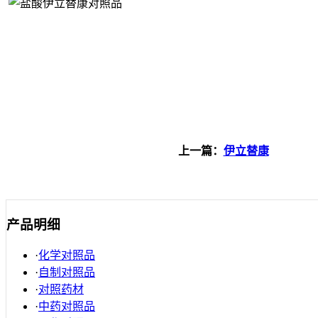
上一篇：
伊立替康
产品明细
·
化学对照品
·
自制对照品
·
对照药材
·
中药对照品