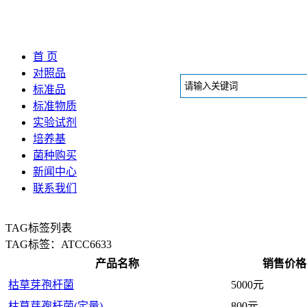
首 页
对照品
标准品
标准物质
实验试剂
培养基
菌种购买
新闻中心
联系我们
TAG标签列表
TAG标签：ATCC6633
产品名称
销售价格
枯草芽孢杆菌
5000元
枯草芽孢杆菌(定量)
800元