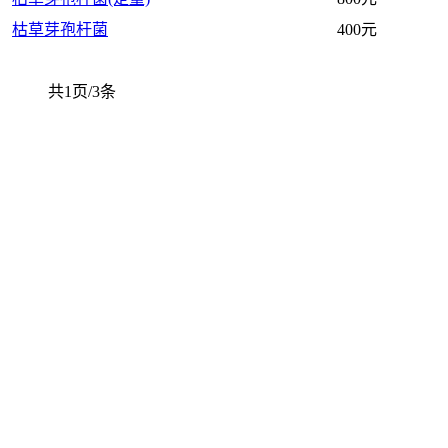
枯草芽孢杆菌
400元
共1页/3条