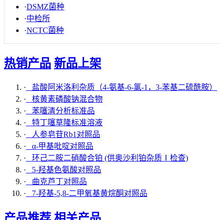
·
DSMZ菌种
·
中检所
·
NCTC菌种
热销产品
新品上架
·
盐酸阿米洛利杂质（4-氨基-6-氯-1，3-苯基二硫酰胺）
·
核黄素磷酸钠混合物
·
苯噻清分析标准品
·
特丁噻草隆标准溶液
·
人参皂苷Rb1对照品
·
α-甲基吡啶对照品
·
环己二胺二硝酸合铂 (供奥沙利铂杂质Ⅰ检查)
·
5-羟基色氨酸对照品
·
曲克芦丁对照品
·
7-羟基-5,8-二甲氧基黄烷酮对照品
产品推荐
相关产品