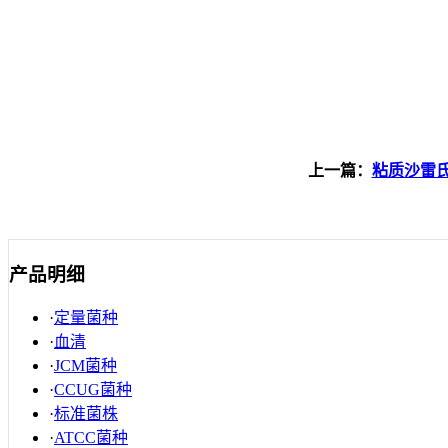
上一篇：
粘质沙雷
产品明细
·
定量菌种
·
血清
·
JCM菌种
·
CCUG菌种
·
标准菌株
·
ATCC菌种