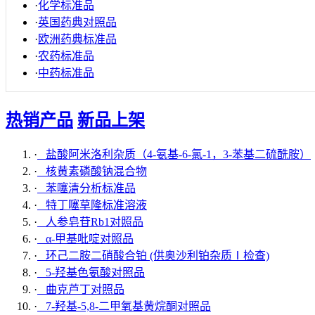
·
化学标准品
·
英国药典对照品
·
欧洲药典标准品
·
农药标准品
·
中药标准品
热销产品
新品上架
·
盐酸阿米洛利杂质（4-氨基-6-氯-1，3-苯基二硫酰胺）
·
核黄素磷酸钠混合物
·
苯噻清分析标准品
·
特丁噻草隆标准溶液
·
人参皂苷Rb1对照品
·
α-甲基吡啶对照品
·
环己二胺二硝酸合铂 (供奥沙利铂杂质Ⅰ检查)
·
5-羟基色氨酸对照品
·
曲克芦丁对照品
·
7-羟基-5,8-二甲氧基黄烷酮对照品