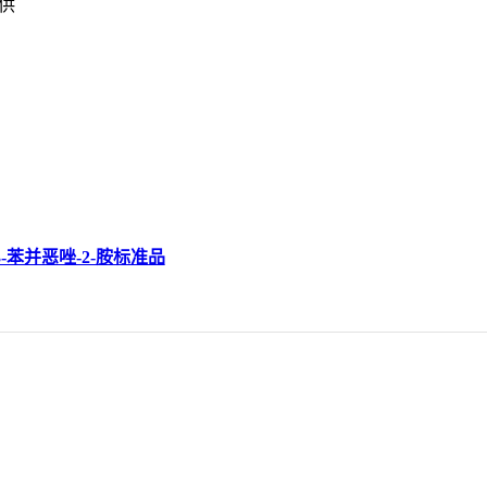
提供
1,3-苯并恶唑-2-胺标准品