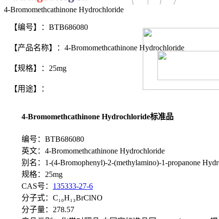
4-Bromomethcathinone Hydrochloride
【编号】：BTB686080
【产品名称】：4-Bromomethcathinone Hydrochloride
【规格】：25mg
【用途】：
4-Bromomethcathinone Hydrochloride标准品
编号：BTB686080
英文：4-Bromomethcathinone Hydrochloride
别名：1-(4-Bromophenyl)-2-(methylamino)-1-propanone Hydro
规格：25mg
CAS号：
135333-27-6
分子式：C₁₀H₁₃BrClNO
分子量：278.57