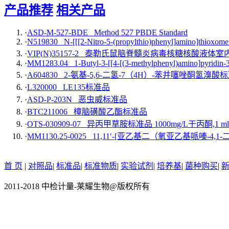
产品推荐
相关产品
·
ASD-M-527-BDE Method 527 PBDE Standard
·
N519830 N-[[[2-Nitro-5-(propylthio)phenyl]amino]thioxomet
·
VIP(N)35157-2 泰勒氏鼠脑脊髓炎病毒核糖核酸液体
·
MM1283.04 1-Butyl-3-[[4-[(3-methylphenyl)amino]pyridin-3
·
A604830 2-氨基-5,6-二氢-7（4H）-苯并噻唑酮氢溴酸
·
L320000 LE135标准品
·
ASD-P-203N 恶虫威标准品
·
BTC211006 樟脑磺酸乙酯标准品
·
OTS-030909-07 异丙甲草胺标准品 1000mg/L于丙酮,1 ml
·
MM1130.25-0025 11,11′-[亚乙基二（氧亚乙基哌嗪-4,1
首 页
|
对照品
|
标准品
|
标准物质
|
实验试剂
|
培养基
|
菌种购买
|
2011-2018 中检计量-莱耀生物@版权所有