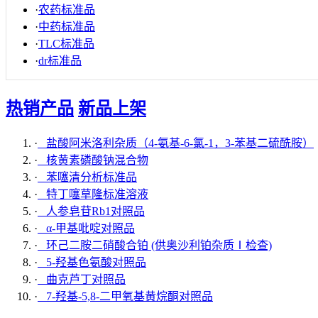
·
农药标准品
·
中药标准品
·
TLC标准品
·
dr标准品
热销产品
新品上架
·
盐酸阿米洛利杂质（4-氨基-6-氯-1，3-苯基二硫酰胺）
·
核黄素磷酸钠混合物
·
苯噻清分析标准品
·
特丁噻草隆标准溶液
·
人参皂苷Rb1对照品
·
α-甲基吡啶对照品
·
环己二胺二硝酸合铂 (供奥沙利铂杂质Ⅰ检查)
·
5-羟基色氨酸对照品
·
曲克芦丁对照品
·
7-羟基-5,8-二甲氧基黄烷酮对照品