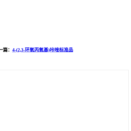
一篇：
4-(2,3-环氧丙氧基)咔唑标准品