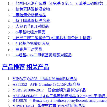
·
盐酸阿米洛利杂质（4-氨基-6-氯-1，3-苯基二硫酰胺）
·
核黄素磷酸钠混合物
·
苯噻清分析标准品
·
特丁噻草隆标准溶液
·
人参皂苷Rb1对照品
·
α-甲基吡啶对照品
·
环己二胺二硝酸合铂 (供奥沙利铂杂质Ⅰ检查)
·
5-羟基色氨酸对照品
·
曲克芦丁对照品
·
7-羟基-5,8-二甲氧基黄烷酮对照品
产品推荐
相关产品
·
VIP(WQ)04898 甲基麦冬黄酮B标准品
·
A355352 AFB-Guanine-13C,15N2标准品
·
YSBS 281086-2017 低合金钢光谱标准样品
·
ASD-M-604-SS 2,4,6-三溴苯酚标准品 0.2 mg/mL于甲醇,
·
B410878 4-Benzyloxy-2-methoxyphenylboronic acid pinacol 
·
VIP(R)1140-1 禽流感病毒H5N2核酸质控品