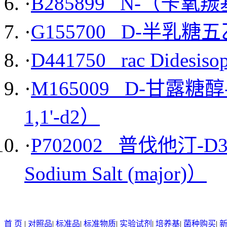
·
B285899 N-（苄氧
·
G155700 D-半乳
·
D441750 rac Didesiso
·
M165009 D-甘露糖醇-1
1,1'-d2）
·
P702002 普伐他汀-D3
Sodium Salt (major)）
首 页
|
对照品
|
标准品
|
标准物质
|
实验试剂
|
培养基
|
菌种购买
|