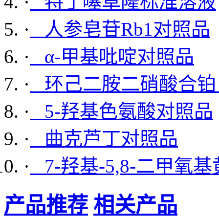
·
特丁噻草隆标准溶液
·
人参皂苷Rb1对照品
·
α-甲基吡啶对照品
·
环己二胺二硝酸合铂 
·
5-羟基色氨酸对照品
·
曲克芦丁对照品
·
7-羟基-5,8-二甲氧
产品推荐
相关产品