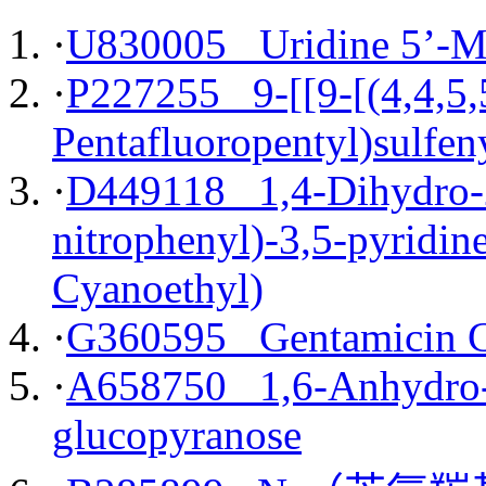
·
U830005 Uridine 5’-Mo
·
P227255 9-[[9-[(4,4,5,
Pentafluoropentyl)sulfe
·
D449118 1,4-Dihydro-2
nitrophenyl)-3,5-pyridin
Cyanoethyl)
·
G360595 Gentamicin C2
·
A658750 1,6-Anhydro-2
glucopyranose