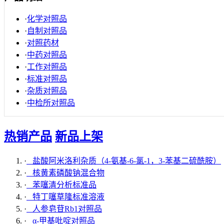
·
化学对照品
·
自制对照品
·
对照药材
·
中药对照品
·
工作对照品
·
标准对照品
·
杂质对照品
·
中检所对照品
热销产品
新品上架
·
盐酸阿米洛利杂质（4-氨基-6-氯-1，3-苯基二硫酰胺）
·
核黄素磷酸钠混合物
·
苯噻清分析标准品
·
特丁噻草隆标准溶液
·
人参皂苷Rb1对照品
·
α-甲基吡啶对照品