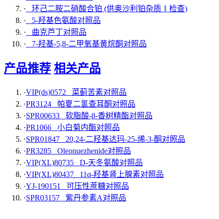
·
环己二胺二硝酸合铂 (供奥沙利铂杂质Ⅰ检查)
·
5-羟基色氨酸对照品
·
曲克芦丁对照品
·
7-羟基-5,8-二甲氧基黄烷酮对照品
产品推荐
相关产品
·
VIP(ds)0572 菜蓟苦素对照品
·
PR3124 帕夏二氢查耳酮对照品
·
SPR00633 软脂酸-β-香树精酯对照品
·
PR1066 小白菊内酯对照品
·
SPR01847 20,24-二羟基达玛-25-烯-3-酮对照品
·
PR3285 Oleonuezhenide对照品
·
VIP(XL)80735 D-天冬氨酸对照品
·
VIP(XL)80437 11α-羟基肾上腺素对照品
·
YJ-190151 可压性蔗糖对照品
·
SPR03157 紫丹参素A对照品