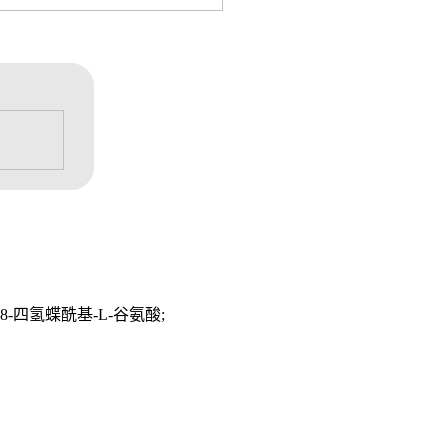
,8-四氢蝶酰基-L-谷氨酸;