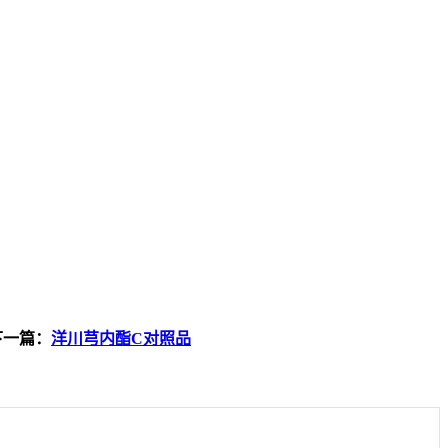
下一篇：
洋川芎内酯C对照品