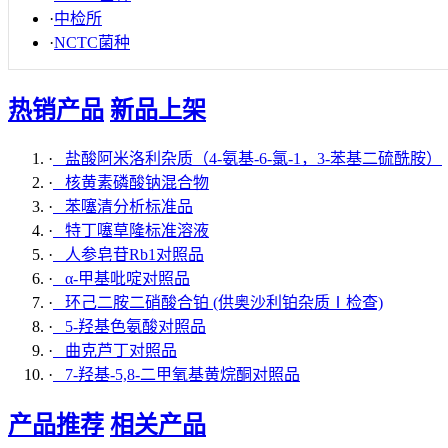
·
中检所
·
NCTC菌种
热销产品
新品上架
·
盐酸阿米洛利杂质（4-氨基-6-氯-1，3-苯基二硫酰胺）
·
核黄素磷酸钠混合物
·
苯噻清分析标准品
·
特丁噻草隆标准溶液
·
人参皂苷Rb1对照品
·
α-甲基吡啶对照品
·
环己二胺二硝酸合铂 (供奥沙利铂杂质Ⅰ检查)
·
5-羟基色氨酸对照品
·
曲克芦丁对照品
·
7-羟基-5,8-二甲氧基黄烷酮对照品
产品推荐
相关产品