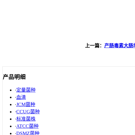
上一篇：
产肠毒素大肠埃
产品明细
·
定量菌种
·
血清
·
JCM菌种
·
CCUG菌种
·
标准菌株
·
ATCC菌种
·
DSMZ菌种