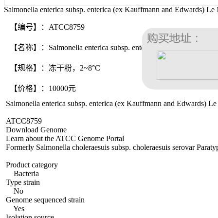
Salmonella enterica subsp. enterica (ex Kauffmann and Edwards) Le 
【编号】：ATCC8759
【名称】：Salmonella enterica subsp. enterica (ex Kauffmann and E
【规格】：冻干粉，2~8°C
【价格】：10000元
Salmonella enterica subsp. enterica (ex Kauffmann and Edwards) Le
ATCC8759
Download Genome
Learn about the ATCC Genome Portal
Formerly Salmonella choleraesuis subsp. choleraesuis serovar Paraty
Product category
Bacteria
Type strain
No
Genome sequenced strain
Yes
Isolation source