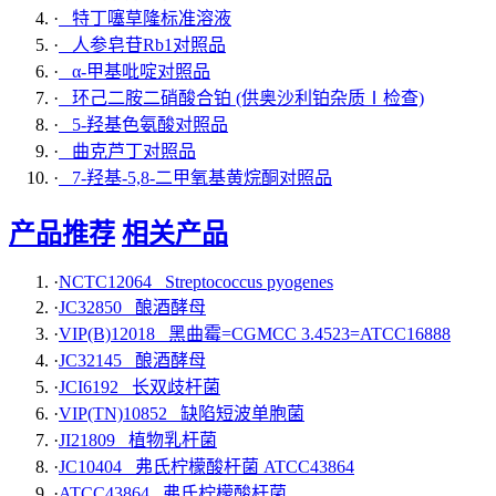
·
特丁噻草隆标准溶液
·
人参皂苷Rb1对照品
·
α-甲基吡啶对照品
·
环己二胺二硝酸合铂 (供奥沙利铂杂质Ⅰ检查)
·
5-羟基色氨酸对照品
·
曲克芦丁对照品
·
7-羟基-5,8-二甲氧基黄烷酮对照品
产品推荐
相关产品
·
NCTC12064 Streptococcus pyogenes
·
JC32850 酿酒酵母
·
VIP(B)12018 黑曲霉=CGMCC 3.4523=ATCC16888
·
JC32145 酿酒酵母
·
JCI6192 长双歧杆菌
·
VIP(TN)10852 缺陷短波单胞菌
·
JI21809 植物乳杆菌
·
JC10404 弗氏柠檬酸杆菌 ATCC43864
·
ATCC43864 弗氏柠檬酸杆菌