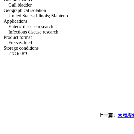
Gall bladder
Geographical isolation
United States; Illinois; Manteno
Applications
Enteric disease research
Infectious disease research
Product format
Freeze-dried
Storage conditions
2°C to 8°C
上一篇：
大肠埃