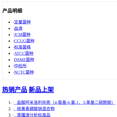
产品明细
·
定量菌种
·
血清
·
JCM菌种
·
CCUG菌种
·
标准菌株
·
ATCC菌种
·
DSMZ菌种
·
中检所
·
NCTC菌种
热销产品
新品上架
·
盐酸阿米洛利杂质（4-氨基-6-氯-1，3-苯基二硫酰胺）
·
核黄素磷酸钠混合物
·
苯噻清分析标准品