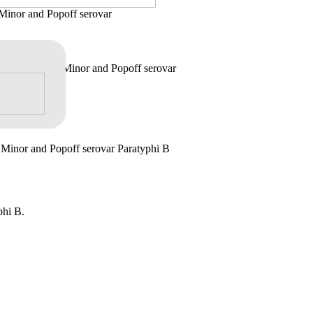
Minor and Popoff serovar
dwards) Le Minor and Popoff serovar
 Minor and Popoff serovar Paratyphi B
phi B.